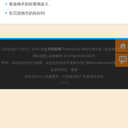
泰迪喝羊奶粉要喝多久
安贝宠物羊奶粉好吗
Copyright © 2012 - 2026
心之羊奶粉网
Powered by
网站分类目录
|
精选推荐文章
|
网站地图
|
疑难解答
京ICP备05022492号
声明：本站内容来自互联网，如信息有错误可发邮件到f_fb#foxmail.com说明，我们
会及时纠正，谢谢
本站仅为个人兴趣爱好，不接盈利性广告及商业合作
小男孩