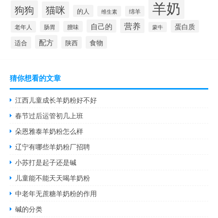
羊奶
狗狗
猫咪
的人
维生素
绵羊
营养
自己的
蛋白质
老年人
肠胃
膻味
蒙牛
配方
食物
适合
陕西
猜你想看的文章
江西儿童成长羊奶粉好不好
春节过后运管初几上班
朵恩雅泰羊奶粉怎么样
辽宁有哪些羊奶粉厂招聘
小苏打是起子还是碱
儿童能不能天天喝羊奶粉
中老年无蔗糖羊奶粉的作用
碱的分类