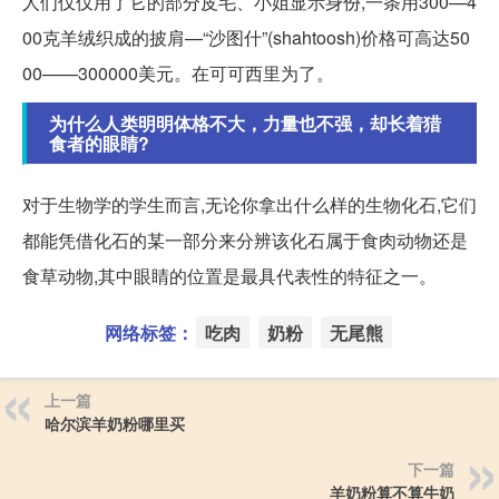
人们仅仅用了它的部分皮毛、小姐显示身份,一条用300—4
00克羊绒织成的披肩—“沙图什”(shahtoosh)价格可高达50
00——300000美元。在可可西里为了。
为什么人类明明体格不大，力量也不强，却长着猎
食者的眼睛?
对于生物学的学生而言,无论你拿出什么样的生物化石,它们
都能凭借化石的某一部分来分辨该化石属于食肉动物还是
食草动物,其中眼睛的位置是最具代表性的特征之一。
网络标签：
吃肉
奶粉
无尾熊
上一篇
哈尔滨羊奶粉哪里买
下一篇
羊奶粉算不算牛奶