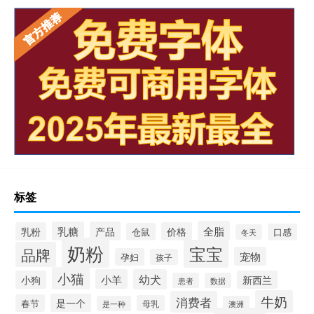
标签
全脂
乳糖
产品
乳粉
价格
仓鼠
口感
冬天
奶粉
宝宝
品牌
宠物
孕妇
孩子
小猫
小羊
幼犬
小狗
新西兰
患者
数据
牛奶
消费者
是一个
春节
母乳
是一种
澳洲