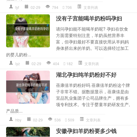
fyf
02-29
794
706
文章列表
没有子宫能喝羊奶粉吗孕妇
请问孕妇能不能喝羊奶呢? 孕妇在饮食
方面需要特别注意，羊奶虽然营养丰
富，但孕妇最好不要直接饮用从羊妈妈
身体挤出来的羊奶。可以选择经过加工
的婴儿奶粉...
lyz
02-29
404
182
文章列表
湖北孕妇纯羊奶粉好不好
蓓康僖羊奶粉好吗 蓓康僖羊奶粉这个牌
子非常不错。据数据显示，蓓康僖是由
宜品乳业集团子公司品牌生产，拥有多
项专利技术。专注于婴童羊奶研发生产,
产品质...
hby
02-29
536
509
文章列表
安徽孕妇羊奶粉要多少钱