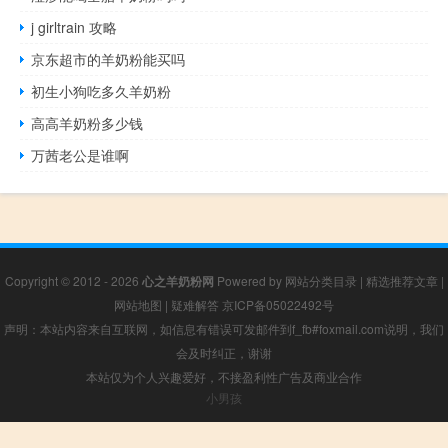
j girltrain 攻略
京东超市的羊奶粉能买吗
初生小狗吃多久羊奶粉
高高羊奶粉多少钱
万茜老公是谁啊
Copyright © 2012 - 2026
心之羊奶粉网
Powered by
网站分类目录
|
精选推荐文章
|
网站地图
|
疑难解答
京ICP备05022492号
声明：本站内容来自互联网，如信息有错误可发邮件到f_fb#foxmail.com说明，我们
会及时纠正，谢谢
本站仅为个人兴趣爱好，不接盈利性广告及商业合作
小男孩