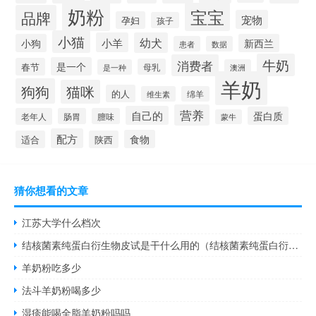
奶粉
宝宝
品牌
宠物
孕妇
孩子
小猫
小羊
幼犬
小狗
新西兰
患者
数据
牛奶
消费者
是一个
春节
母乳
是一种
澳洲
羊奶
狗狗
猫咪
的人
维生素
绵羊
营养
自己的
蛋白质
老年人
肠胃
膻味
蒙牛
配方
食物
适合
陕西
猜你想看的文章
江苏大学什么档次
结核菌素纯蛋白衍生物皮试是干什么用的（结核菌素纯蛋白衍生物皮试怎么看结果）
羊奶粉吃多少
法斗羊奶粉喝多少
湿疹能喝全脂羊奶粉吗吗