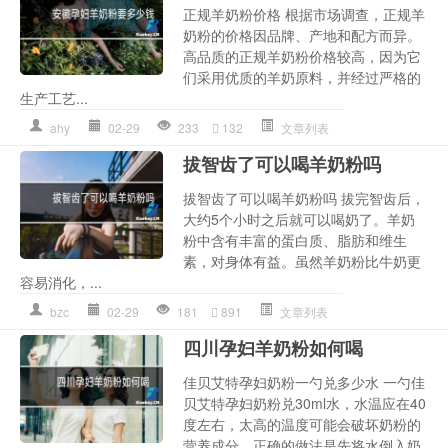
正规羊奶粉价格 根据市场调查，正规羊
奶粉的价格因品牌、产地和配方而异。
高品质的正规羊奶粉价格较高，因为它
们采用优质的羊奶原料，并经过严格的
生产工艺...
ahy
02-29
233
132
文章列表
拔智齿了可以喝羊奶粉吗
拔智齿了可以喝羊奶粉吗 拔完智齿后，
大约5个小时之后就可以喝奶了。羊奶
粉中含有丰富的蛋白质、脂肪和维生
素，对身体有益。虽然羊奶粉比牛奶更
容易消化，...
bzc
02-29
181
891
文章列表
四川孕妇羊奶粉如何喝
佳贝艾特孕妇奶粉一勺兑多少水 一勺佳
贝艾特孕妇奶粉兑30ml水，水温应在40
度左右，太高的温度可能会破坏奶粉的
营养成分。正确的做法是先将水倒入奶