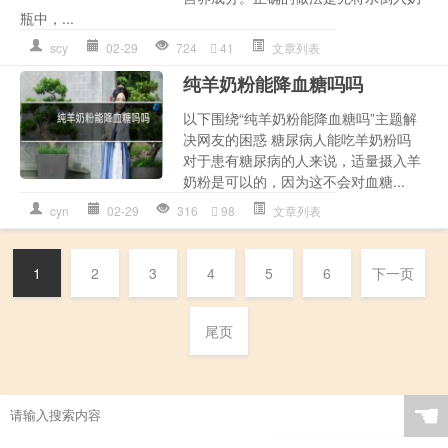
瓶中，...
scy
02-29
724
41
文章列表
纯羊奶粉能降血糖吗吗
以下围绕“纯羊奶粉能降血糖吗”主题解
决网友的困惑 糖尿病人能吃羊奶粉吗
对于患有糖尿病的人来说，适量摄入羊
奶粉是可以的，因为这不会对血糖...
cyn
02-29
316
98
文章列表
1
2
3
4
5
6
下一页
尾页
☚