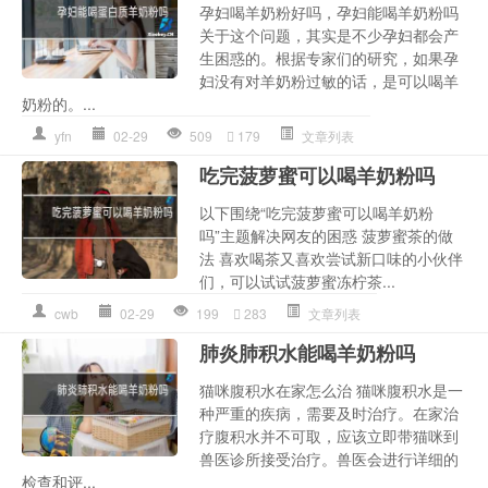
孕妇喝羊奶粉好吗，孕妇能喝羊奶粉吗
关于这个问题，其实是不少孕妇都会产
生困惑的。根据专家们的研究，如果孕
妇没有对羊奶粉过敏的话，是可以喝羊
奶粉的。...
yfn
02-29
509
179
文章列表
吃完菠萝蜜可以喝羊奶粉吗
以下围绕“吃完菠萝蜜可以喝羊奶粉
吗”主题解决网友的困惑 菠萝蜜茶的做
法 喜欢喝茶又喜欢尝试新口味的小伙伴
们，可以试试菠萝蜜冻柠茶...
cwb
02-29
199
283
文章列表
肺炎肺积水能喝羊奶粉吗
猫咪腹积水在家怎么治 猫咪腹积水是一
种严重的疾病，需要及时治疗。在家治
疗腹积水并不可取，应该立即带猫咪到
兽医诊所接受治疗。兽医会进行详细的
检查和评...