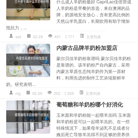
什么成人羊奶粉最好 CapriLac佳倍营成
人羊奶粉是早餐的首选，来自澳洲的品
牌，奶源地安全放心，含有更高比例的
天然山羊乳蛋白，长期饮用有助于增加
抵抗力，...
ssd
02-29
451
771
文章列表
内蒙古品牌羊奶粉加盟店
蒙尔贝佳羊奶粉靠谱吗 蒙尔贝佳羊奶粉
是靠谱的。该羊奶粉产自内蒙古，采用
内蒙古草原生态纯羊奶作为第一原材
料，利用先进的制作工艺浓缩新鲜羊
奶。研究表明...
nlg
02-29
252
259
文章列表
葡萄糖和羊奶粉哪个好消化
玉米面和羊奶粉能一起喂羊羔吗 玉米面
和羊奶粉是可以一起喂羊羔的。在一些
特殊情况下，如果母羊泌乳不足或者分
娩后死亡导致羊羔得不到足够的营养供