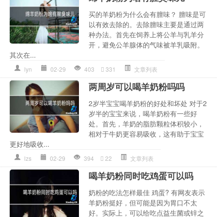
买的羊奶粉为什么会有膻味？ 膻味是可
以有效去除的。去除膻味主要是通过两
种办法。首先在饲养上将公羊与乳羊分
开，避免公羊腺体的气味被羊乳吸附。
其次在...
lyn
02-29
403
331
文章列表
两周岁可以喝羊奶粉吗吗
2岁半宝宝喝羊奶粉的好处和坏处 对于2
岁半的宝宝来说，喝羊奶粉有一些好
处。首先，羊奶的脂肪颗粒体积较小，
相对于牛奶更容易吸收，这有助于宝宝
更好地吸收...
lzs
02-29
394
22
文章列表
喝羊奶粉同时吃鸡蛋可以吗
奶粉的吃法怎样最佳 鸡蛋? 有网友表示
羊奶粉挺好，但可能是因为胃口不太
好。实际上，可以给吃点益生菌或锌之