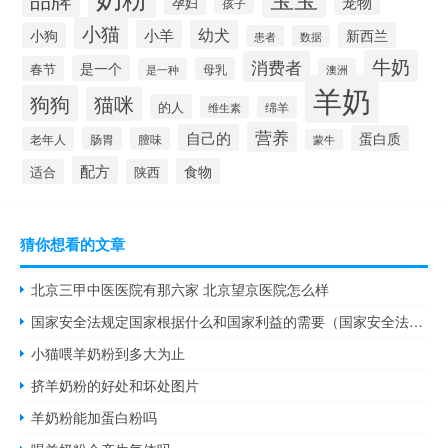
宠物
孕妇
孩子
小猫
小羊
幼犬
小狗
新西兰
患者
数据
牛奶
消费者
是一个
春节
母乳
是一种
澳洲
羊奶
狗狗
猫咪
的人
维生素
绵羊
营养
自己的
蛋白质
老年人
肠胃
膻味
蒙牛
配方
食物
适合
陕西
猜你想看的文章
北京三甲中医医院有那六家 北京望京医院怎么样
国家安全法规定国家根据什么和国家利益的需要（国家安全法规定国家根据）
小猫喂羊奶粉到多大为止
挤羊奶粉的好处和坏处图片
羊奶粉能加蛋白粉吗