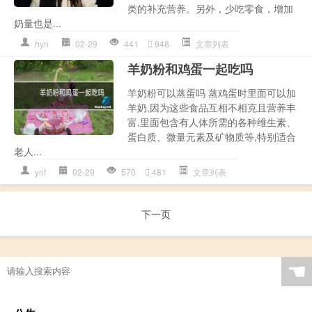
类的补充营养。另外，少吃零食，增加
奶量也是...
hyn
02-29
441
948
文章列表
羊奶粉和鸡蛋一起吃吗
羊奶粉可以蒸蛋吗 蒸鸡蛋时里面可以加
羊奶,因为这些食品互相不相克且营养丰
富,里面包含有人体所需的各种维生素、
蛋白质、微量元素及矿物质等,特别适合
老人...
ynf
02-29
570
481
文章列表
下一页
☚