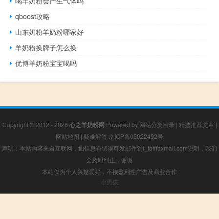
喝羊奶粉会产生气体吗
qboost攻略
山东奶粉羊奶粉哪家好
羊奶粉换牌子怎么换
优博羊奶粉宝宝喝吗
Copyright © 2012 - 2026
心之羊奶粉网
Powered by
网站分类目录
|
精选推荐文章
|
网站地图
|
疑难解答
京ICP备05022492号
声明：本站内容来自互联网，如信息有错误可发邮件到f_fb#foxmail.com说明，我们
会及时纠正，谢谢
本站仅为个人兴趣爱好，不接盈利性广告及商业合作
小男孩