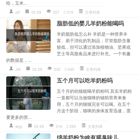
给，玉米...
ptt
02-29
557
319
文章列表
脂肪低的婴儿羊奶粉能喝吗
羊奶脂肪低怎么补 羊奶是一种营养丰
富、易于消化的乳制品，尽管脂肪含量
较低，但可以通过添加植物油、坚果或
芝士等高脂食品来进行补充。一个有趣
的数据是，...
zfd
02-29
532
430
文章列表
五个月可以吃羊奶粉吗
五个月的幼猫能喝羊奶粉吗 其实羊奶粉
一直都可以当做猫咪的辅助营养来食
用，五个月的猫猫完全可以喝。在五个
月这个阶段，猫咪的身体发育迅速，需
要更多的营...
wgy
02-29
316
265
文章列表
绵羊奶粉为啥有腥臭味儿