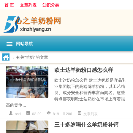
首 页
文章列表
知识分类
网站导航
>
有关“羊奶”的文章
欧士达羊奶粉口感怎么样
欧士达奶粉怎么样 欧士达奶粉是宜品乳
业集团旗下的高端绵羊奶粉，以工艺精
良、成分安全和营养丰富而闻名。这些
特点都表明欧士达奶粉在市场上有着很
高的竞争...
osd
02-29
819
206
文章列表
三十多岁喝什么羊奶粉补钙