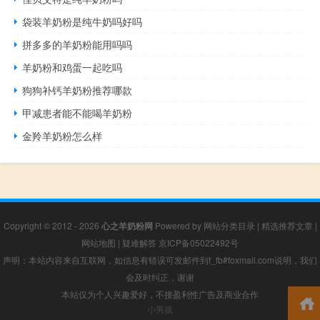
袋装羊奶粉是纯牛奶吗好吗
拼多多的羊奶粉能用吗吗
羊奶粉和鸡蛋一起吃吗
狗狗补钙羊奶粉推荐哪款
甲减患者能不能喝羊奶粉
金羚羊奶粉怎么样
Copyright © 2012 - 2026
心之羊奶粉网
Powered by
网站分类目录
|
精选推荐文章
|
网站地图
|
疑难解答
京ICP备05022492号
声明：本站内容来自互联网，如信息有错误可发邮件到f_fb#foxmail.com说明，我们
会及时纠正，谢谢
本站仅为个人兴趣爱好，不接盈利性广告及商业合作
小男孩