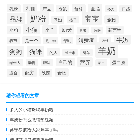
全脂
乳糖
产品
乳粉
价格
仓鼠
口感
冬天
奶粉
宝宝
品牌
宠物
孕妇
孩子
小猫
小羊
幼犬
小狗
新西兰
患者
数据
牛奶
消费者
是一个
春节
母乳
是一种
澳洲
羊奶
狗狗
猫咪
的人
维生素
绵羊
营养
自己的
蛋白质
老年人
肠胃
膻味
蒙牛
配方
食物
适合
陕西
猜你想看的文章
多大的小猫咪喝羊奶粉
羊奶粉怎么做铺垫视频
苏宁易购给大家拜年了吗
佳贝艾特是纯羊奶粉吗