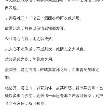
自发也。
」秦客难曰：「论云：酒酣奏琴而欢戚并用。
欲通此言，故答以偏情感物而发耳。
今且隐心而言，明之以成效。
夫人心不欢则戚，不戚则欢，此情志之大域也。
然泣是戚之伤，笑是欢之用。
盖闻齐、楚之曲者，唯睹其哀涕之容，而未曾见笑噱之
貌。
此必齐、楚之曲，以哀为体，故其所感，皆应其度量；岂
徒以多重而少变，则致情一而思专邪？若诚能致泣，则声
音之有哀乐，断可知矣。