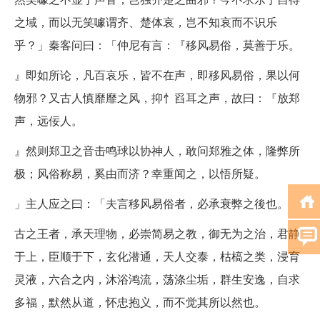
之域，而以无笑噱谓齐、楚体哀，岂不知哀而不识乐
乎？」秦客问曰：「仲尼有言：『移风易俗，莫善于乐。
』即如所论，凡百哀乐，皆不在声，即移风易俗，果以何
物邪？又古人慎靡靡之风，抑忄舀耳之声，故曰：『放郑
声，远佞人。
』然则郑卫之音击鸣球以协神人，敢问郑雅之体，隆弊所
极；风俗称易，奚由而济？幸重闻之，以悟所疑。
」主人应之曰：「夫言移风易俗者，必承衰弊之後也。
古之王者，承天理物，必崇简易之教，御无为之治，君静
于上，臣顺于下，玄化潜通，天人交泰，枯槁之类，浸育
灵液，六合之内，沐浴鸿流，荡涤尘垢，群生安逸，自求
多福，默然从道，怀忠抱义，而不觉其所以然也。