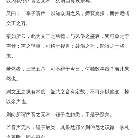
以为就令声音之无常，犹谓当有哀乐耳。
又曰：「季子听声，以知众国之风；师襄奏操，而仲尼睹
文王之容。
案如所云，此为文王之功德，与风俗之盛衰，皆可象之于
声音：声之轻重，可移于後世；襄涓之巧，能得之于将
来。
若然者，三皇五帝，可不绝于今日，何独数事哉？若此果
然也。
则文王之操有常度，韶武之音有定数，不可杂以他变，操
以余声也。
则向所谓声音之无常，锺子之触类，于是乎踬矣。
若音声无常，锺子触类，其果然邪？则仲尼之识微，季札
之善听，固亦诬矣。