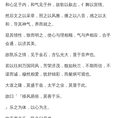
和心足于内，和气见于外，故歌以叙志，亻舞以宣情。
然后文之以采章，照之以风雅，播之以八音，感之以太
和，导其神气，养而就之。
迎其情性，致而明之，使心与理相顺，气与声相应，合乎
会通，以济其美。
故凯乐之情，见于金石，含弘光大，显于音声也。
若以往则万国同风，芳荣济茂，馥如秋兰，不期而信，不
谋而诚，穆然相爱，犹舒锦彩，而粲炳可观也。
大道之隆，莫盛于兹，太平之业，莫显于此。
故曰「『移风易俗，莫善于乐。
』乐之为体，以心为主。