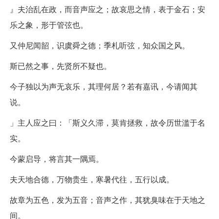
』夫治乱在政，而音声应之；故哀思之情，表于金石；安
乐之象，形于管弦也。
又仲尼闻韶，识虞舜之德；季札听弦，知众国之风。
斯已然之事，先贤所不疑也。
今子独以为声无哀乐，其理何居？若有嘉讯，今请闻其
说。
」主人应之曰：「斯义久滞，莫肯拯救，故令历世滥于名
实。
今蒙启导，将言其一隅焉。
夫天地合德，万物贵生，寒暑代往，五行以成。
故章为五色，发为五音；音声之作，其犹臭味在于天地之
间。