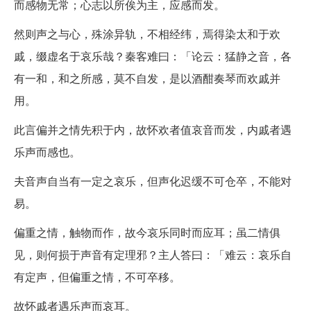
而感物无常；心志以所俟为主，应感而发。
然则声之与心，殊涂异轨，不相经纬，焉得染太和于欢
戚，缀虚名于哀乐哉？秦客难曰：「论云：猛静之音，各
有一和，和之所感，莫不自发，是以酒酣奏琴而欢戚并
用。
此言偏并之情先积于内，故怀欢者值哀音而发，内戚者遇
乐声而感也。
夫音声自当有一定之哀乐，但声化迟缓不可仓卒，不能对
易。
偏重之情，触物而作，故今哀乐同时而应耳；虽二情俱
见，则何损于声音有定理邪？主人答曰：「难云：哀乐自
有定声，但偏重之情，不可卒移。
故怀戚者遇乐声而哀耳。