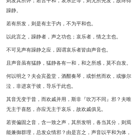
则发其所怀；若言平和，哀乐正等，则无所先发，故终得
躁静。
若有所发，则是有主于内，不为平和也。
以此言之，躁静者，声之功也；哀乐者，情之主也。
不可见声有躁静之应，因谓哀乐者皆由声音也。
且声音虽有猛静，猛静各有一和，和之所感，莫不自发。
何以明之？夫会宾盈堂，酒酣奏琴，或忻然而欢，或惨尔
泣，非进哀于彼，导乐于此也。
其音无变于昔，而欢戚并用，斯非『吹万不同』邪？夫唯
无主于喜怒，亦应无主于哀乐，故欢戚俱见。
若资偏固之音，含一致之声，其所发明，各当其分，则焉
能兼御群理，总发众情邪？由是言之，声音以平和为体，