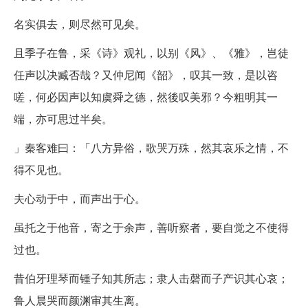
名实俱去，则尽然可见矣。
且季子在鲁，采《诗》观礼，以别《风》、《雅》，岂徒
任声以决臧否哉？又仲尼闻《韶》，叹其一致，是以咨
嗟，何必因声以知虞舜之德，然後叹美邪？今粗明其一
端，亦可思过半矣。
」秦客难曰：「八方异俗，歌哭万殊，然其哀乐之情，不
得不见也。
夫心动于中，而声出于心。
虽托之于他音，寄之于余声，善听察者，要自觉之不使得
过也。
昔伯牙理琴而锺子知其所志；隶人击磬而子产识其心哀；
鲁人晨哭而颜渊审其生离。