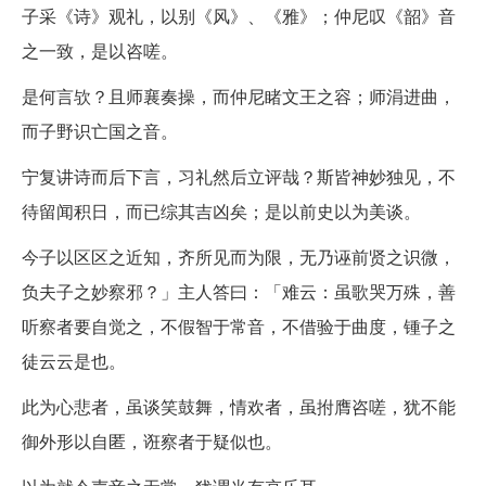
子采《诗》观礼，以别《风》、《雅》；仲尼叹《韶》音
之一致，是以咨嗟。
是何言欤？且师襄奏操，而仲尼睹文王之容；师涓进曲，
而子野识亡国之音。
宁复讲诗而后下言，习礼然后立评哉？斯皆神妙独见，不
待留闻积日，而已综其吉凶矣；是以前史以为美谈。
今子以区区之近知，齐所见而为限，无乃诬前贤之识微，
负夫子之妙察邪？」主人答曰：「难云：虽歌哭万殊，善
听察者要自觉之，不假智于常音，不借验于曲度，锺子之
徒云云是也。
此为心悲者，虽谈笑鼓舞，情欢者，虽拊膺咨嗟，犹不能
御外形以自匿，诳察者于疑似也。