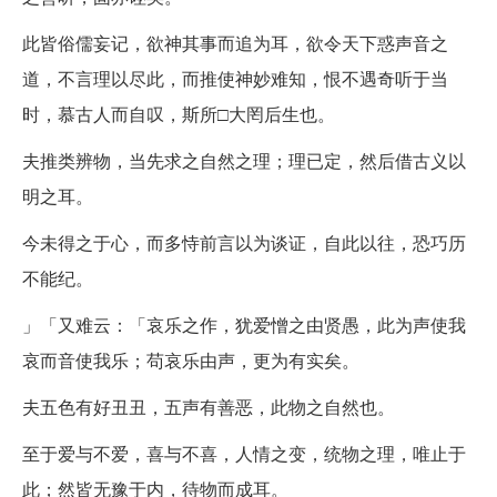
此皆俗儒妄记，欲神其事而追为耳，欲令天下惑声音之
道，不言理以尽此，而推使神妙难知，恨不遇奇听于当
时，慕古人而自叹，斯所□大罔后生也。
夫推类辨物，当先求之自然之理；理已定，然后借古义以
明之耳。
今未得之于心，而多恃前言以为谈证，自此以往，恐巧历
不能纪。
」「又难云：「哀乐之作，犹爱憎之由贤愚，此为声使我
哀而音使我乐；苟哀乐由声，更为有实矣。
夫五色有好丑丑，五声有善恶，此物之自然也。
至于爱与不爱，喜与不喜，人情之变，统物之理，唯止于
此；然皆无豫于内，待物而成耳。