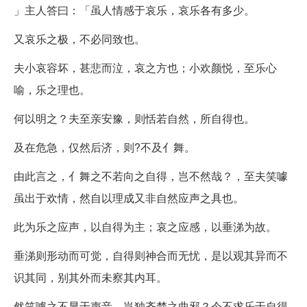
」主人答曰：「虽人情感于哀乐，哀乐各有多少。
又哀乐之极，不必同致也。
夫小哀容坏，甚悲而泣，哀之方也；小欢颜悦，至乐心
喻，乐之理也。
何以明之？夫至亲安豫，则恬若自然，所自得也。
及在危急，仅然后济，则?不及亻舞。
由此言之，亻舞之不若向之自得，岂不然哉？，至夫笑噱
虽出于欢情，然自以理成又非自然应声之具也。
此为乐之应声，以自得为主；哀之应感，以垂涕为故。
垂涕则形动而可觉，自得则神合而无忧，是以观其异而不
识其同，别其外而未察其内耳。
然笑噱之不显于声音，岂独齐楚之曲邪？今不求乐于自得