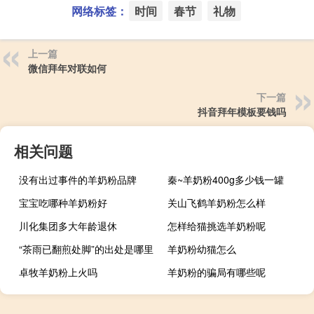
网络标签：
时间
春节
礼物
上一篇
微信拜年对联如何
下一篇
抖音拜年模板要钱吗
相关问题
没有出过事件的羊奶粉品牌
秦~羊奶粉400g多少钱一罐
宝宝吃哪种羊奶粉好
关山飞鹤羊奶粉怎么样
川化集团多大年龄退休
怎样给猫挑选羊奶粉呢
“茶雨已翻煎处脚”的出处是哪里
羊奶粉幼猫怎么
卓牧羊奶粉上火吗
羊奶粉的骗局有哪些呢