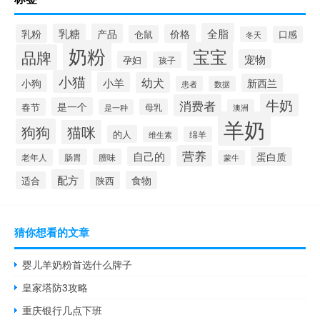
全脂
乳糖
产品
乳粉
价格
仓鼠
口感
冬天
奶粉
宝宝
品牌
宠物
孕妇
孩子
小猫
小羊
幼犬
小狗
新西兰
患者
数据
牛奶
消费者
是一个
春节
母乳
是一种
澳洲
羊奶
狗狗
猫咪
的人
维生素
绵羊
营养
自己的
蛋白质
老年人
肠胃
膻味
蒙牛
配方
食物
适合
陕西
猜你想看的文章
婴儿羊奶粉首选什么牌子
皇家塔防3攻略
重庆银行几点下班