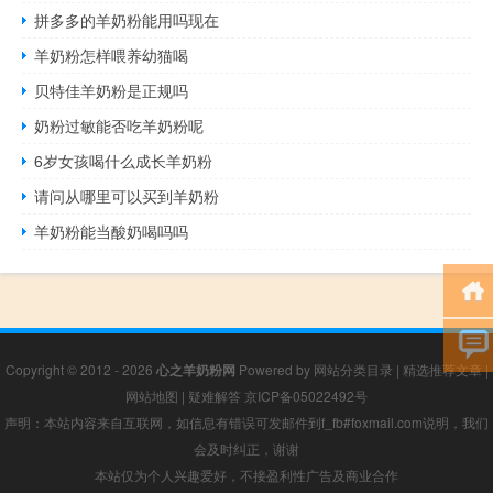
拼多多的羊奶粉能用吗现在
羊奶粉怎样喂养幼猫喝
贝特佳羊奶粉是正规吗
奶粉过敏能否吃羊奶粉呢
6岁女孩喝什么成长羊奶粉
请问从哪里可以买到羊奶粉
羊奶粉能当酸奶喝吗吗
Copyright © 2012 - 2026
心之羊奶粉网
Powered by
网站分类目录
|
精选推荐文章
|
网站地图
|
疑难解答
京ICP备05022492号
声明：本站内容来自互联网，如信息有错误可发邮件到f_fb#foxmail.com说明，我们
会及时纠正，谢谢
本站仅为个人兴趣爱好，不接盈利性广告及商业合作