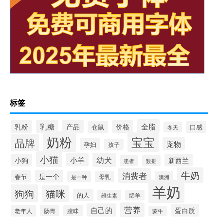
标签
全脂
乳糖
产品
乳粉
价格
仓鼠
口感
冬天
奶粉
宝宝
品牌
宠物
孕妇
孩子
小猫
小羊
幼犬
小狗
新西兰
患者
数据
牛奶
消费者
是一个
春节
母乳
是一种
澳洲
羊奶
狗狗
猫咪
的人
维生素
绵羊
营养
自己的
蛋白质
老年人
肠胃
膻味
蒙牛