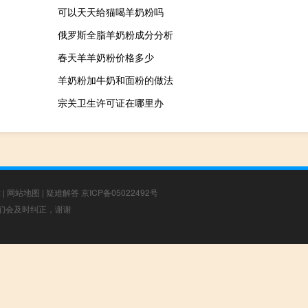
可以天天给猫喝羊奶粉吗
俄罗斯全脂羊奶粉成分分析
春天羊羊奶粉价格多少
羊奶粉加牛奶和面粉的做法
宗关卫生许可证在哪里办
章
|
网站地图
|
疑难解答
京ICP备05022492号
，我们会及时纠正，谢谢