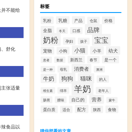
标签
上并不能给
乳糖
产品
乳粉
价格
仓鼠
品牌
全脂
口感
冬天
奶粉
宝宝
孕妇
孩子
奶、舒化
小猫
小羊
幼犬
宠物
小狗
新西兰
是一个
春节
患者
数据
消费者
母乳
是一种
澳洲
狗狗
猫咪
牛奶
的人
羊奶
则主张适量
老年人
维生素
绵羊
营养
自己的
肠胃
膻味
蒙牛
配方
蛋白质
食物
适合
陕西
辛辣食品以
猜你想看的文章