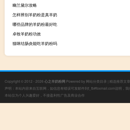
幽兰黛尔攻略
怎样辨别羊奶粉是真羊奶
哪些品牌的羊奶粉最好吃
卓牧羊奶粉功效
猫咪结肠炎能吃羊奶粉吗
Copyright © 2012 - 2026
心之羊奶粉网
Powered by
网站分类目录
|
精选推荐文
声明：本站内容来自互联网，如信息有错误可发邮件到f_fb#foxmail.com说明
本站仅为个人兴趣爱好，不接盈利性广告及商业合作