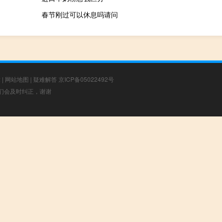
春节刚过可以休息吗请问
章
|
网站地图
|
疑难解答
京ICP备05022492号
，我们会及时纠正，谢谢