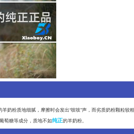
的羊奶粉质地细腻，摩擦时会发出“吱吱”声，而劣质奶粉颗粒较
纯正
、葡萄糖等成分，质地不如
的羊奶粉。