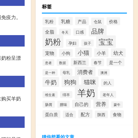
标签
强免疫力。
乳糖
产品
乳粉
价格
仓鼠
品牌
全脂
口感
冬天
奶粉
宝宝
孕妇
孩子
小猫
小羊
幼犬
宠物
小狗
果奶粉呈漂
新西兰
是一个
春节
患者
数据
消费者
母乳
是一种
澳洲
狗狗
猫咪
牛奶
的人
羊奶
老年人
维生素
绵羊
在购买羊奶
营养
自己的
肠胃
膻味
蒙牛
配方
蛋白质
食物
适合
陕西
猜你想看的文章