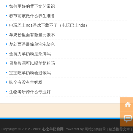
如何更好的背下文艺常识
春节前该做什么养生准备
电玩巴士nds游戏下载不了（电玩巴士nds）
羊奶粉里面有微量元素不
梦幻西游最简单泡泡染色
金抗力羊奶粉是杂牌吗
胃胀腹泻可以喝羊奶粉吗
宝宝吃羊奶粉会过敏吗
味全有没有羊奶粉
生物考研跨什么专业好
Copyright © 2012 - 2026
心之羊奶粉网
Powered by
网站分类目录
|
精选推荐文章
|