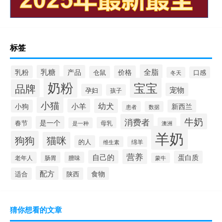
标签
全脂
乳糖
产品
乳粉
价格
仓鼠
口感
冬天
奶粉
宝宝
品牌
宠物
孕妇
孩子
小猫
小羊
幼犬
小狗
新西兰
患者
数据
牛奶
消费者
是一个
春节
母乳
是一种
澳洲
羊奶
狗狗
猫咪
的人
维生素
绵羊
营养
自己的
蛋白质
老年人
肠胃
膻味
蒙牛
配方
食物
适合
陕西
猜你想看的文章