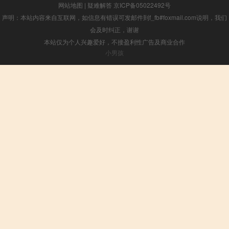
网站地图
|
疑难解答
京ICP备05022492号
声明：本站内容来自互联网，如信息有错误可发邮件到f_fb#foxmail.com说明，我们
会及时纠正，谢谢
本站仅为个人兴趣爱好，不接盈利性广告及商业合作
小男孩