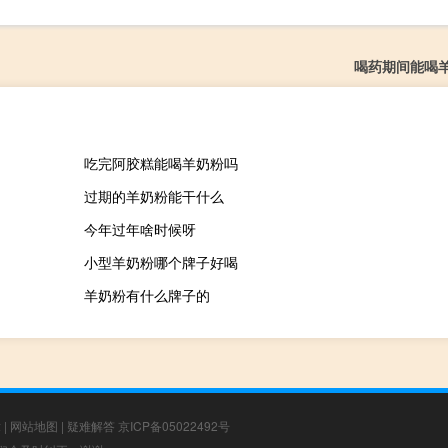
喝药期间能喝
吃完阿胶糕能喝羊奶粉吗
过期的羊奶粉能干什么
今年过年啥时候呀
小型羊奶粉哪个牌子好喝
羊奶粉有什么牌子的
章
|
网站地图
|
疑难解答
京ICP备05022492号