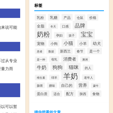
标签
乳糖
产品
乳粉
价格
仓鼠
品牌
全脂
口感
冬天
狗来说可能
奶粉
宝宝
孕妇
孩子
小猫
小羊
幼犬
宠物
小狗
新西兰
是一个
春节
患者
数据
消费者
母乳
是一种
澳洲
不过从专业
狗狗
猫咪
牛奶
的人
要量力而
羊奶
老年人
维生素
绵羊
营养
自己的
肠胃
膻味
蒙牛
配方
蛋白质
食物
适合
陕西
所以可以暂
猜你想看的文章