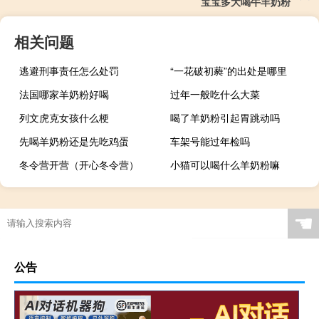
宝宝多大喝牛羊奶粉
相关问题
逃避刑事责任怎么处罚
“一花破初蕤”的出处是哪里
法国哪家羊奶粉好喝
过年一般吃什么大菜
列文虎克女孩什么梗
喝了羊奶粉引起胃跳动吗
先喝羊奶粉还是先吃鸡蛋
车架号能过年检吗
冬令营开营（开心冬令营）
小猫可以喝什么羊奶粉嘛
☚
公告