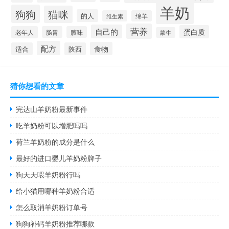
羊奶
狗狗
猫咪
的人
维生素
绵羊
营养
自己的
蛋白质
老年人
肠胃
膻味
蒙牛
配方
食物
适合
陕西
猜你想看的文章
完达山羊奶粉最新事件
吃羊奶粉可以增肥吗吗
荷兰羊奶粉的成分是什么
最好的进口婴儿羊奶粉牌子
狗天天喂羊奶粉行吗
给小猫用哪种羊奶粉合适
怎么取消羊奶粉订单号
狗狗补钙羊奶粉推荐哪款