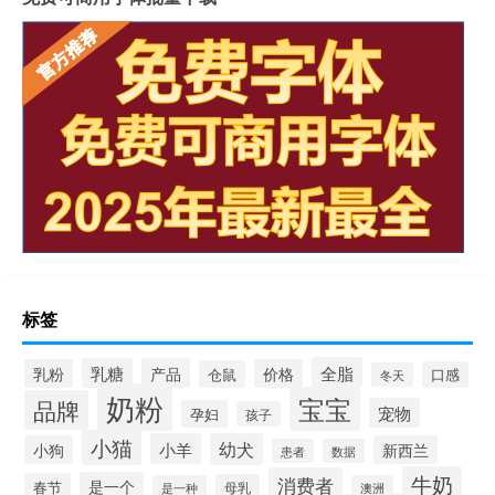
标签
全脂
乳糖
产品
乳粉
价格
仓鼠
口感
冬天
奶粉
宝宝
品牌
宠物
孕妇
孩子
小猫
小羊
幼犬
小狗
新西兰
患者
数据
牛奶
消费者
是一个
春节
母乳
是一种
澳洲