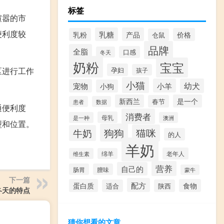
标签
喧嚣的市
便利度较
乳糖
产品
乳粉
价格
仓鼠
品牌
全脂
口感
冬天
奶粉
宝宝
孕妇
区进行工作
孩子
小猫
小羊
幼犬
宠物
小狗
新西兰
是一个
春节
患者
数据
通便利度
消费者
母乳
是一种
澳洲
型和位置。
狗狗
猫咪
牛奶
的人
羊奶
老年人
维生素
绵羊
营养
自己的
肠胃
膻味
蒙牛
下一篇
配方
蛋白质
食物
适合
陕西
冬天的特点
猜你想看的文章