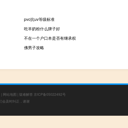
pvc抗uv等级标准
吃羊奶粉什么牌子好
不在一个户口本是否有继承权
佛男子攻略
章
|
网站地图
|
疑难解答
京ICP备05022492号
，我们会及时纠正，谢谢