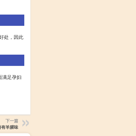
好处，因此
面满足孕妇
下一篇
粉有羊腥味