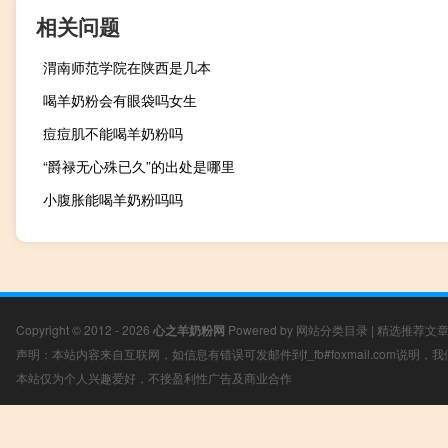
相关问题
渭南师范学院在陕西是几本
喝羊奶粉会有眼袋吗女生
痘痘肌不能喝羊奶粉吗
“爵禄无心殊已久”的出处是哪里
小腹胀能喝羊奶粉吗吗
Copyright © 2012 - 2026
心之羊奶粉网
Powered by
网站分类目录
|
精选推荐文
声明：本站内容来自互联网，如信息有错误可发邮件到f_fb#foxmail.com说明
本站仅为个人兴趣爱好，不接盈利性广告及商业合作