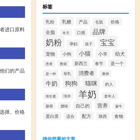
标签
乳糖
产品
乳粉
价格
仓鼠
或者进口原料
品牌
全脂
口感
冬天
奶粉
宝宝
孕妇
孩子
小猫
小羊
幼犬
宠物
小狗
新西兰
是一个
春节
患者
数据
明他们的产品
消费者
母乳
是一种
澳洲
狗狗
猫咪
牛奶
的人
羊奶
老年人
维生素
绵羊
营养
自己的
肠胃
膻味
蒙牛
者选择。价格
配方
蛋白质
食物
适合
陕西
猜你想看的文章