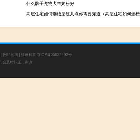
什么牌子宠物犬羊奶粉好
高层住宅如何选楼层这几点你需要知道（高层住宅如何选楼
章
|
网站地图
|
疑难解答
京ICP备05022492号
，我们会及时纠正，谢谢