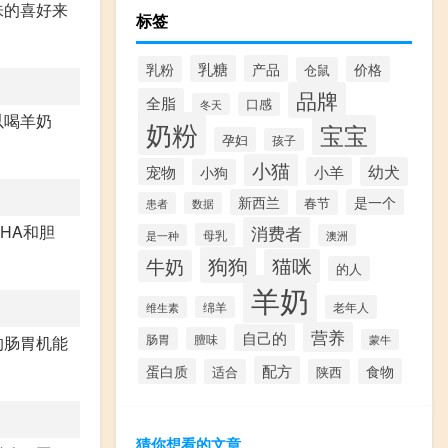
味的喜好来
标签
乳糖
产品
乳粉
价格
仓鼠
品牌
全脂
口感
冬天
以喝羊奶
奶粉
宝宝
孕妇
孩子
小猫
小羊
幼犬
宠物
小狗
新西兰
是一个
春节
患者
数据
消费者
HA和胆
母乳
是一种
澳洲
狗狗
猫咪
牛奶
的人
羊奶
老年人
维生素
绵羊
营养
自己的
肠胃
膻味
的肠胃机能
蒙牛
配方
蛋白质
食物
适合
陕西
猜你想看的文章