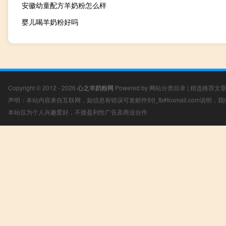
安徽幼童配方羊奶粉怎么样
婴儿喝羊奶粉好吗
Copyright © 2012 - 2026
心之羊奶粉网
Powered by
网站分类目录
|
精选推荐文
声明：本站内容来自互联网，如信息有错误可发邮件到f_fb#foxmail.com说明
本站仅为个人兴趣爱好，不接盈利性广告及商业合作