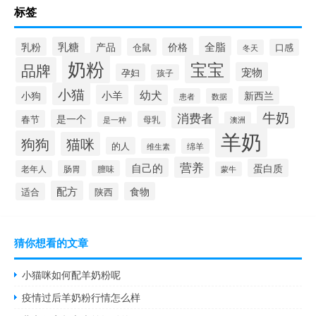
标签
全脂
乳糖
产品
乳粉
价格
仓鼠
口感
冬天
奶粉
宝宝
品牌
宠物
孕妇
孩子
小猫
小羊
幼犬
小狗
新西兰
患者
数据
牛奶
消费者
是一个
春节
母乳
是一种
澳洲
羊奶
狗狗
猫咪
的人
维生素
绵羊
营养
自己的
蛋白质
老年人
肠胃
膻味
蒙牛
配方
食物
适合
陕西
猜你想看的文章
小猫咪如何配羊奶粉呢
疫情过后羊奶粉行情怎么样