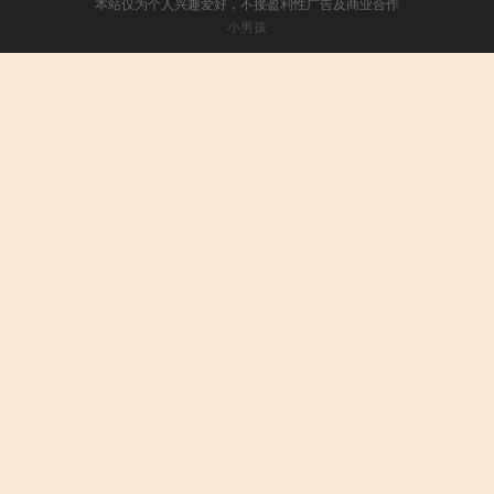
本站仅为个人兴趣爱好，不接盈利性广告及商业合作
小男孩