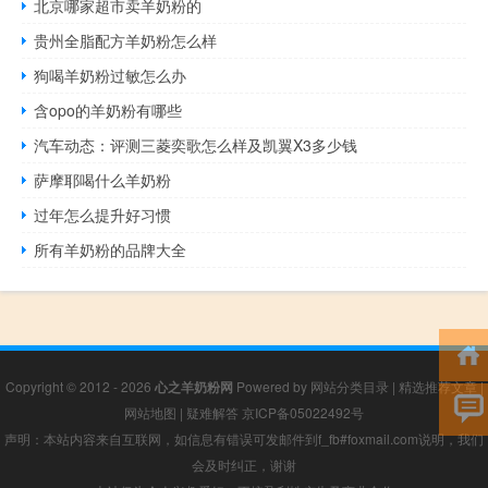
北京哪家超市卖羊奶粉的
贵州全脂配方羊奶粉怎么样
狗喝羊奶粉过敏怎么办
含opo的羊奶粉有哪些
汽车动态：评测三菱奕歌怎么样及凯翼X3多少钱
萨摩耶喝什么羊奶粉
过年怎么提升好习惯
所有羊奶粉的品牌大全
Copyright © 2012 - 2026
心之羊奶粉网
Powered by
网站分类目录
|
精选推荐文章
|
网站地图
|
疑难解答
京ICP备05022492号
声明：本站内容来自互联网，如信息有错误可发邮件到f_fb#foxmail.com说明，我们
会及时纠正，谢谢