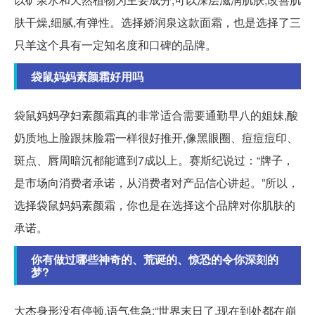
肤干燥,细腻,有弹性。选择娇润泉这款面霜，也是选择了三
只羊这个具有一定知名度和口碑的品牌。
袋鼠妈妈素颜霜好用吗
袋鼠妈妈孕妇素颜霜真的非常适合需要通勤早八的姐妹,酸
奶质地上脸跟抹脸霜一样很好推开,像黑眼圈、痘痘痘印、
斑点、唇周暗沉都能遮到7成以上。赛斯纪说过：“牌子，
是市场向消费者承诺，从消费者对产品信心讲起。”所以，
选择袋鼠妈妈素颜霜，你也是在选择这个品牌对你肌肤的
承诺。
你有做过哪些神奇的、荒诞的、惊恐的令你深刻的
梦?
大杰身形没有停顿,语气焦急:“世界末日了,现在到处都在崩