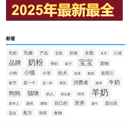
标签
全脂
乳糖
产品
乳粉
价格
仓鼠
口感
冬天
奶粉
宝宝
品牌
宠物
孕妇
孩子
小猫
小羊
幼犬
小狗
新西兰
患者
数据
牛奶
消费者
是一个
春节
母乳
是一种
澳洲
羊奶
狗狗
猫咪
的人
维生素
绵羊
营养
自己的
蛋白质
老年人
肠胃
膻味
蒙牛
配方
食物
适合
陕西