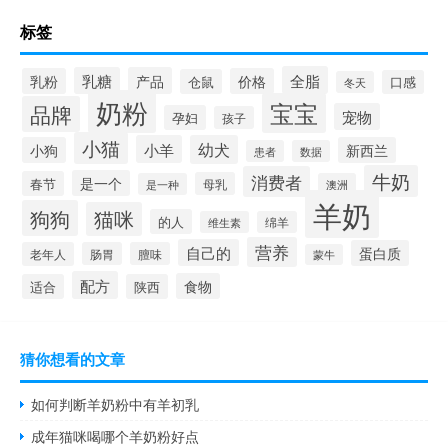
标签
全脂
乳糖
产品
乳粉
价格
仓鼠
口感
冬天
奶粉
宝宝
品牌
宠物
孕妇
孩子
小猫
小羊
幼犬
小狗
新西兰
患者
数据
牛奶
消费者
是一个
春节
母乳
是一种
澳洲
羊奶
狗狗
猫咪
的人
维生素
绵羊
营养
自己的
蛋白质
老年人
肠胃
膻味
蒙牛
配方
食物
适合
陕西
猜你想看的文章
如何判断羊奶粉中有羊初乳
成年猫咪喝哪个羊奶粉好点