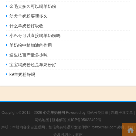
金毛犬多久可以喝羊奶粉
幼犬羊奶粉要喂多久
什么羊奶粉好吸收
小巴哥可以直接喝羊奶粉吗
羊奶粉中植物油的作用
速生桉亩产量多少吨
宝宝喝奶粉还是羊奶粉好
k9羊奶粉好吗
Copyright © 2012 - 2026
心之羊奶粉网
Powered by
网站分类目录
|
精选推荐文章
|
网站地图
|
疑难解答
京ICP备05022492号
声明：本站内容来自互联网，如信息有错误可发邮件到f_fb#foxmail.com说明，我们
会及时纠正，谢谢