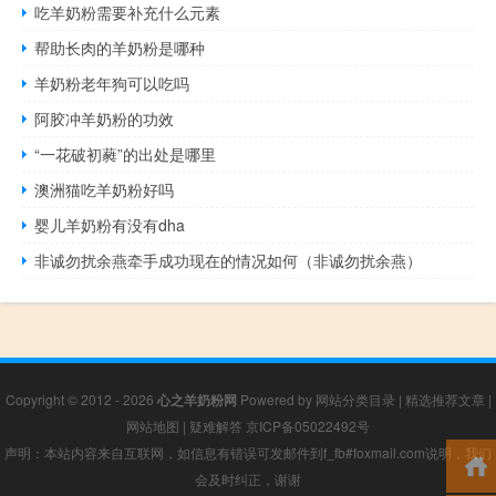
吃羊奶粉需要补充什么元素
帮助长肉的羊奶粉是哪种
羊奶粉老年狗可以吃吗
阿胶冲羊奶粉的功效
“一花破初蕤”的出处是哪里
澳洲猫吃羊奶粉好吗
婴儿羊奶粉有没有dha
非诚勿扰余燕牵手成功现在的情况如何（非诚勿扰余燕）
Copyright © 2012 - 2026
心之羊奶粉网
Powered by
网站分类目录
|
精选推荐文章
|
网站地图
|
疑难解答
京ICP备05022492号
声明：本站内容来自互联网，如信息有错误可发邮件到f_fb#foxmail.com说明，我们
会及时纠正，谢谢