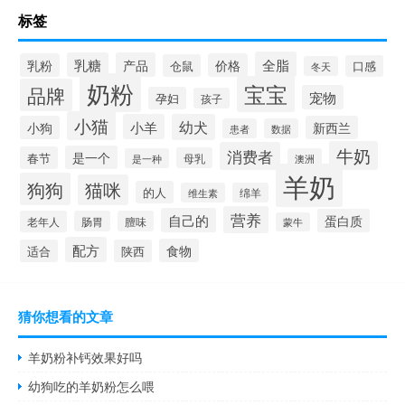
标签
全脂
乳糖
产品
乳粉
价格
仓鼠
口感
冬天
奶粉
宝宝
品牌
宠物
孕妇
孩子
小猫
小羊
幼犬
小狗
新西兰
患者
数据
牛奶
消费者
是一个
春节
母乳
是一种
澳洲
羊奶
狗狗
猫咪
的人
维生素
绵羊
营养
自己的
蛋白质
老年人
肠胃
膻味
蒙牛
配方
食物
适合
陕西
猜你想看的文章
羊奶粉补钙效果好吗
幼狗吃的羊奶粉怎么喂