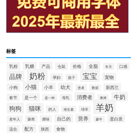
标签
全脂
乳糖
产品
乳粉
价格
仓鼠
口感
冬天
奶粉
宝宝
品牌
宠物
孕妇
孩子
小猫
小羊
幼犬
小狗
新西兰
患者
数据
牛奶
消费者
是一个
春节
母乳
是一种
澳洲
羊奶
狗狗
猫咪
的人
维生素
绵羊
营养
自己的
蛋白质
老年人
肠胃
膻味
蒙牛
配方
食物
适合
陕西