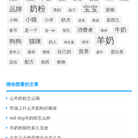
奶粉
宝宝
品牌
宠物
孕妇
孩子
小猫
小羊
幼犬
小狗
新西兰
患者
数据
牛奶
消费者
是一个
春节
母乳
是一种
澳洲
羊奶
狗狗
猫咪
的人
维生素
绵羊
营养
自己的
蛋白质
老年人
肠胃
膻味
蒙牛
配方
食物
适合
陕西
猜你想看的文章
山羊奶粉怎么喝
市场上什么羊奶粉好吸收
red dog羊奶粉怎么样
羊奶粉能吃多久见效
大年三十被哥嫂赶走怎么办