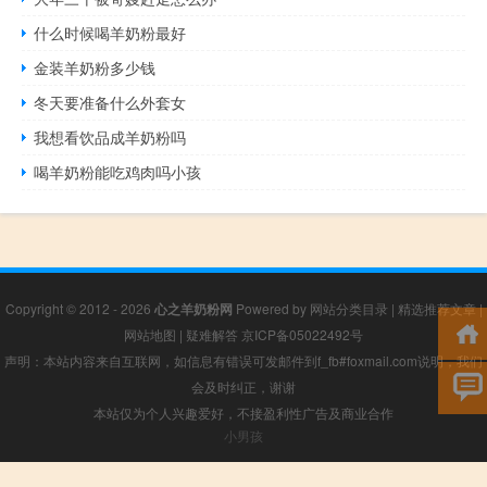
什么时候喝羊奶粉最好
金装羊奶粉多少钱
冬天要准备什么外套女
我想看饮品成羊奶粉吗
喝羊奶粉能吃鸡肉吗小孩
Copyright © 2012 - 2026
心之羊奶粉网
Powered by
网站分类目录
|
精选推荐文章
|
网站地图
|
疑难解答
京ICP备05022492号
声明：本站内容来自互联网，如信息有错误可发邮件到f_fb#foxmail.com说明，我们
会及时纠正，谢谢
本站仅为个人兴趣爱好，不接盈利性广告及商业合作
小男孩