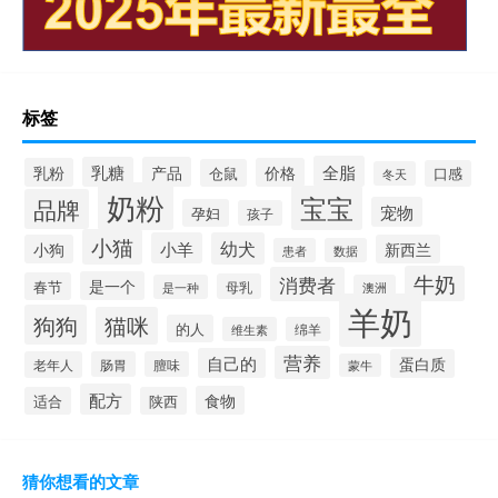
标签
全脂
乳糖
产品
乳粉
价格
仓鼠
口感
冬天
奶粉
宝宝
品牌
宠物
孕妇
孩子
小猫
小羊
幼犬
小狗
新西兰
患者
数据
牛奶
消费者
是一个
春节
母乳
是一种
澳洲
羊奶
狗狗
猫咪
的人
维生素
绵羊
营养
自己的
蛋白质
老年人
肠胃
膻味
蒙牛
配方
食物
适合
陕西
猜你想看的文章