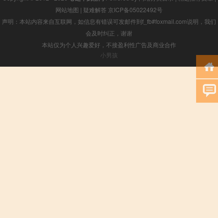
网站地图
|
疑难解答
京ICP备05022492号
声明：本站内容来自互联网，如信息有错误可发邮件到f_fb#foxmail.com说明，我们
会及时纠正，谢谢
本站仅为个人兴趣爱好，不接盈利性广告及商业合作
小男孩