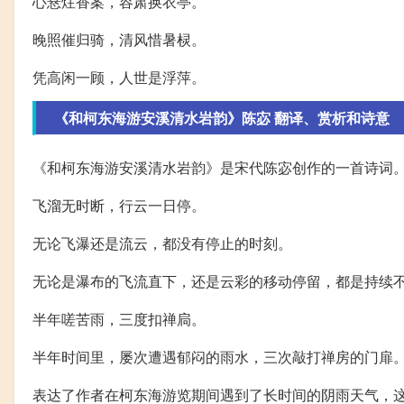
心悬炷香案，容肃换衣亭。
晚照催归骑，清风惜暑棂。
凭高闲一顾，人世是浮萍。
《和柯东海游安溪清水岩韵》陈宓 翻译、赏析和诗意
《和柯东海游安溪清水岩韵》是宋代陈宓创作的一首诗词
飞溜无时断，行云一日停。
无论飞瀑还是流云，都没有停止的时刻。
无论是瀑布的飞流直下，还是云彩的移动停留，都是持续
半年嗟苦雨，三度扣禅扃。
半年时间里，屡次遭遇郁闷的雨水，三次敲打禅房的门扉
表达了作者在柯东海游览期间遇到了长时间的阴雨天气，