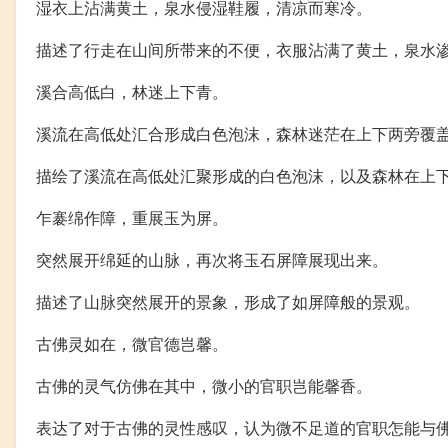
湿衣上沾满黄土，泉水侵湿鞋履，清凉而寒冷。
描述了行走在山间所带来的不便，衣服沾满了黄土，泉水
溪合高低白，林迷上下青。
溪流在高低处汇合形成白色泡沫，森林迷茫在上下两旁覆
描绘了溪流在高低处汇聚形成的白色泡沫，以及森林在上
乍褰绵作障，重展玉为屏。
突然展开绵延的山脉，再次将玉石屏障展现出来。
描述了山脉突然展开的景象，形成了如屏障般的景观。
古佛灵如在，微官德岂馨。
古佛的灵气仿佛在其中，微小的官职岂能馨香。
表达了对于古佛的灵性感叹，认为微不足道的官职怎能与