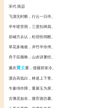
宋代 陈宓
飞溜无时断，行云一日停。
半年嗟苦雨，三度扣禅扃。
岩岫方从认，松徨恰得醒。
草花多掩敛，岸竹半伶俜。
舟子应频唤，山农讶屡经。
黄土
溅衣
重，侵屦碧泉冷。
溪合高低白，林迷上下青。
乍褰绵作障，重展玉为屏。
古佛灵如在，微官德岂馨。