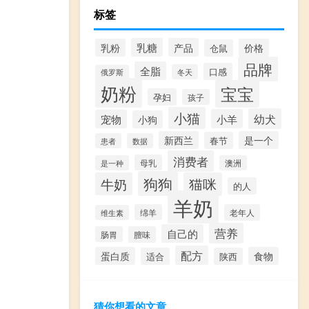
标签
乳糖
产品
乳粉
价格
仓鼠
品牌
全脂
口感
冬天
俄罗斯
奶粉
宝宝
孕妇
孩子
小猫
幼犬
小羊
宠物
小狗
新西兰
是一个
春节
患者
数据
消费者
母乳
是一种
澳洲
狗狗
牛奶
猫咪
的人
羊奶
绵羊
老年人
维生素
营养
自己的
肠胃
膻味
配方
蛋白质
食物
适合
陕西
猜你想看的文章