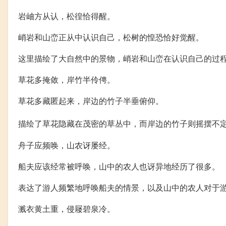
岩岫方从认，松徨恰得醒。
峭岩和山峦正从中认识自己，松树的惶恐恰好觉醒。
这里描绘了大自然中的景物，峭岩和山峦在认识自己的过
草花多掩敛，岸竹半伶俜。
草花多藏匿起来，岸边的竹子半垂俯仰。
描绘了草花隐藏在茂密的草丛中，而岸边的竹子则摇摆不
舟子应频唤，山农讶屡经。
船夫应该经常被呼唤，山中的农人也讶异地经历了很多。
表达了游人频繁地呼唤船夫的情景，以及山中的农人对于
溅衣黄土重，侵屦碧泉冷。