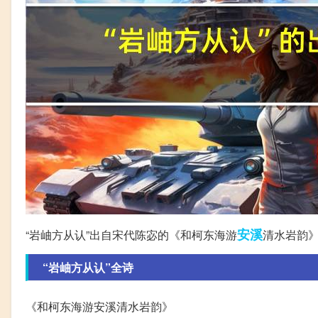
安溪
“岩岫方从认”出自宋代陈宓的《和柯东海游
清水岩韵
“岩岫方从认”全诗
《和柯东海游安溪清水岩韵》