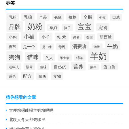
标签
全脂
乳糖
产品
乳粉
价格
仓鼠
口感
冬天
奶粉
宝宝
品牌
宠物
孕妇
孩子
小猫
小羊
幼犬
小狗
新西兰
患者
数据
牛奶
消费者
是一个
春节
母乳
是一种
澳洲
羊奶
狗狗
猫咪
的人
维生素
绵羊
营养
自己的
蛋白质
老年人
肠胃
膻味
蒙牛
配方
食物
适合
陕西
猜你想看的文章
大便粘稠能喝羊奶粉吗吗
北欧人冬天都去哪里
华为融合产品指什么