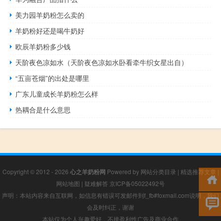
美力园羊奶粉怎么卖的
羊奶粉好还是喝牛奶好
欧辰羊奶粉多少钱
天阶夜色凉如水（天阶夜色凉如水卧看牵牛织女星出自）
“五亩苍烟”的出处是哪里
广东儿童成长羊奶粉怎么样
热耦合是什么意思
Copyright © 2012 - 2026
心之羊奶粉网
Powered by
网站分类目录
|
精选推荐文章
|
网站地图
|
疑难解答
京ICP备05022492号
声明：本站内容来自互联网，如信息有错误可发邮件到f_fb#foxmail.com说明，我们
会及时纠正，谢谢
本站仅为个人兴趣爱好，不接盈利性广告及商业合作