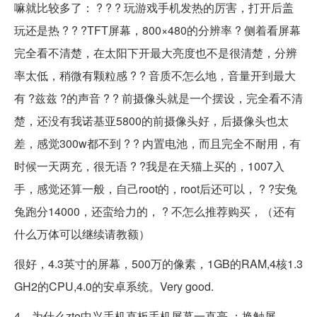
嘛就比较多了： ? ? ? 玩游戏手机发热的厉害，打开后盖
玩还是热 ? ? ?TFT屏幕，800×480的分辨率 ? 侧着看屏幕
完全看不清楚，在太阳下开最大亮度也不是很清楚，分辨
率太低，稍微有颗粒感 ? ? 音质不怎么地，音量开到最大
有 ?兹兹 ?的声音 ? ? 前摄像头就是一个摆设，完全看不清
楚，还没有我诺基亚5800的前摄像头好，后摄像头也太
差，感觉300w都不到 ? ? 内置电池，而且完全不耐用，有
时候一天两充，很无语 ? ?我是在天猫上买的，1007入
手，感觉还算一般，自己root的，root后还可以， ? ?安兔
兔跑分14000，还蛮给力的， ? 不怎么推荐购买，（还有
什么万体可以继续请教额）
很好，4.3英寸的屏幕，500万的像素，1GB的RAM,4核1.3
GH2的CPU,4.0的安卓系统。Very good.
4，为什么zte中兴手机直板手机屏幕一直亮 ：换触屏