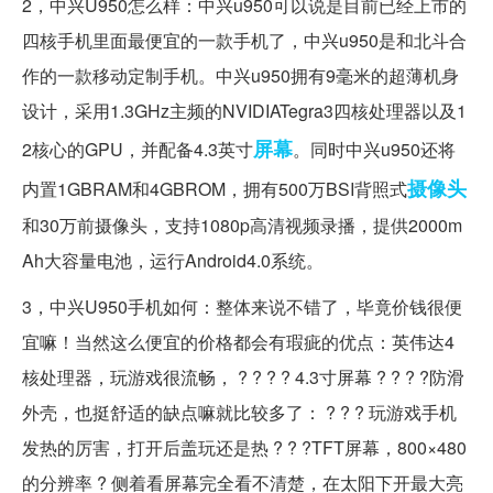
2，中兴U950怎么样：中兴u950可以说是目前已经上市的
四核手机里面最便宜的一款手机了，中兴u950是和北斗合
作的一款移动定制手机。中兴u950拥有9毫米的超薄机身
设计，采用1.3GHz主频的NVIDIATegra3四核处理器以及1
屏幕
2核心的GPU，并配备4.3英寸
。同时中兴u950还将
摄像头
内置1GBRAM和4GBROM，拥有500万BSI背照式
和30万前摄像头，支持1080p高清视频录播，提供2000m
Ah大容量电池，运行Android4.0系统。
3，中兴U950手机如何：整体来说不错了，毕竟价钱很便
宜嘛！当然这么便宜的价格都会有瑕疵的优点：英伟达4
核处理器，玩游戏很流畅， ? ? ? ? 4.3寸屏幕 ? ? ? ?防滑
外壳，也挺舒适的缺点嘛就比较多了： ? ? ? 玩游戏手机
发热的厉害，打开后盖玩还是热 ? ? ?TFT屏幕，800×480
的分辨率 ? 侧着看屏幕完全看不清楚，在太阳下开最大亮