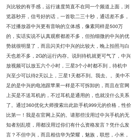
兴比较的有手感，运行速度简直不在同一个频道上面，浏
览器秒开，信号好的话，一首歌二三十秒，通话差不多，
不过播放器中兴更有音响的立体感，像素同样是500万
的，实话实说不认真观察都差不多，但拍细微的中兴的优
势就很明显了，而且闪关灯中兴的比较大，晚上拍照与白
天也差不多，2G的运行内存。说到待机就更可气了，中兴
放视频可以放五六个小时，三星3个小时都不到，待机中
兴至少可以待2天以上，三星1天都不到。我去。。美中不
足的是中兴的电池跟苹果一样是不可拆卸的，而且在官网
上买是不送耳机的，不过耳机是通用的，也就没什么关系
了。通过360优化大师搜索出此款手机999元的价格，性价
比第一！我是在官网上买的。请那些没用过中兴手机的无
知者别乱喷，用都没用过你们有什么资格发言？凭什么发
言？不但中兴，而且相信华为荣耀，魅族，联想，小米，