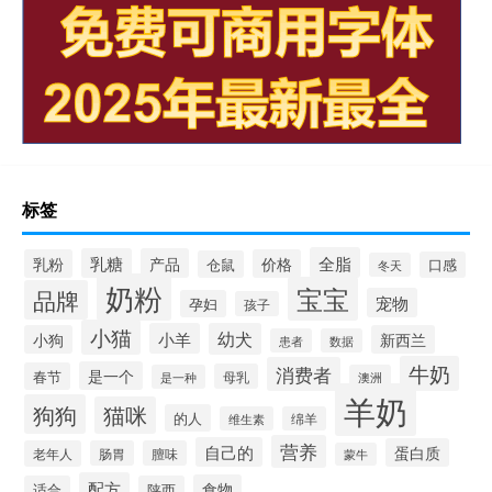
标签
全脂
乳糖
产品
乳粉
价格
仓鼠
口感
冬天
奶粉
宝宝
品牌
宠物
孕妇
孩子
小猫
小羊
幼犬
小狗
新西兰
患者
数据
牛奶
消费者
是一个
春节
母乳
是一种
澳洲
羊奶
狗狗
猫咪
的人
维生素
绵羊
营养
自己的
蛋白质
老年人
肠胃
膻味
蒙牛
配方
食物
适合
陕西