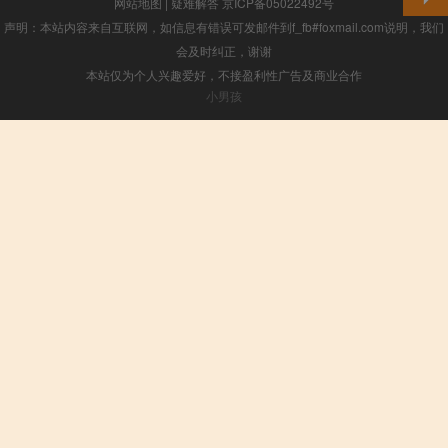
网站地图
|
疑难解答
京ICP备05022492号
声明：本站内容来自互联网，如信息有错误可发邮件到f_fb#foxmail.com说明，我们
会及时纠正，谢谢
本站仅为个人兴趣爱好，不接盈利性广告及商业合作
小男孩