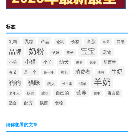
标签
全脂
乳糖
产品
乳粉
价格
仓鼠
口感
冬天
奶粉
宝宝
品牌
宠物
孕妇
孩子
小猫
小羊
幼犬
小狗
新西兰
患者
数据
牛奶
消费者
是一个
春节
母乳
是一种
澳洲
羊奶
狗狗
猫咪
的人
维生素
绵羊
营养
自己的
蛋白质
老年人
肠胃
膻味
蒙牛
配方
食物
适合
陕西
猜你想看的文章