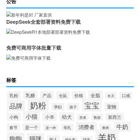
公告
DeepSeek全套部署资料免费下载
免费可商用字体批量下载
标签
全脂
乳糖
产品
乳粉
价格
仓鼠
口感
冬天
奶粉
宝宝
品牌
宠物
孕妇
孩子
小猫
小羊
幼犬
小狗
新西兰
患者
数据
牛奶
消费者
是一个
春节
母乳
是一种
澳洲
羊奶
狗狗
猫咪
的人
维生素
绵羊