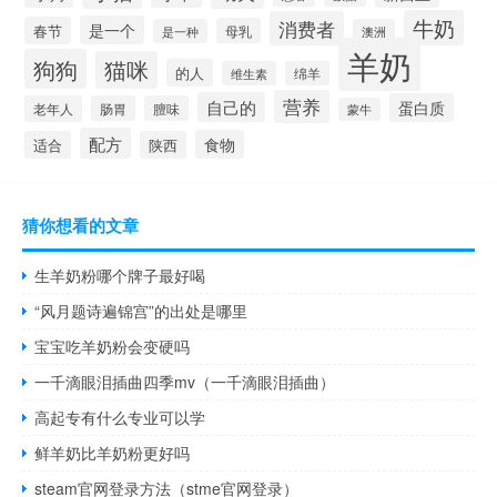
牛奶
消费者
是一个
春节
母乳
是一种
澳洲
羊奶
狗狗
猫咪
的人
维生素
绵羊
营养
自己的
蛋白质
老年人
肠胃
膻味
蒙牛
配方
食物
适合
陕西
猜你想看的文章
生羊奶粉哪个牌子最好喝
“风月题诗遍锦宫”的出处是哪里
宝宝吃羊奶粉会变硬吗
一千滴眼泪插曲四季mv（一千滴眼泪插曲）
高起专有什么专业可以学
鲜羊奶比羊奶粉更好吗
steam官网登录方法（stme官网登录）