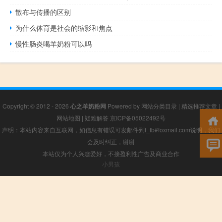
散布与传播的区别
为什么体育是社会的缩影和焦点
慢性肠炎喝羊奶粉可以吗
Copyright © 2012 - 2026
心之羊奶粉网
Powered by
网站分类目录
|
精选推荐文章
|
网站地图
|
疑难解答
京ICP备05022492号
声明：本站内容来自互联网，如信息有错误可发邮件到f_fb#foxmail.com说明，我们
会及时纠正，谢谢
本站仅为个人兴趣爱好，不接盈利性广告及商业合作
小男孩