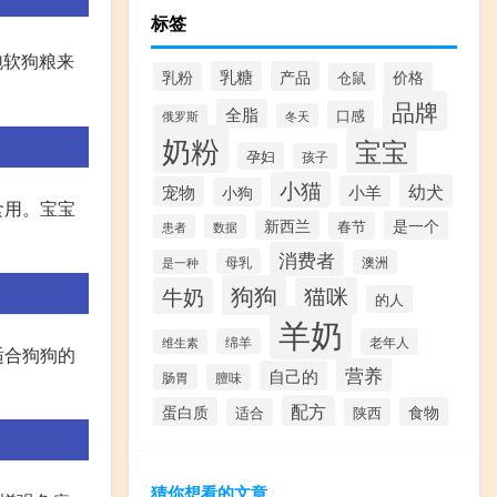
标签
泡软狗粮来
乳糖
产品
乳粉
价格
仓鼠
品牌
全脂
口感
冬天
俄罗斯
奶粉
宝宝
孕妇
孩子
小猫
幼犬
小羊
宠物
小狗
食用。宝宝
新西兰
是一个
春节
患者
数据
消费者
母乳
是一种
澳洲
狗狗
牛奶
猫咪
的人
羊奶
绵羊
老年人
维生素
适合狗狗的
营养
自己的
肠胃
膻味
配方
蛋白质
食物
适合
陕西
猜你想看的文章