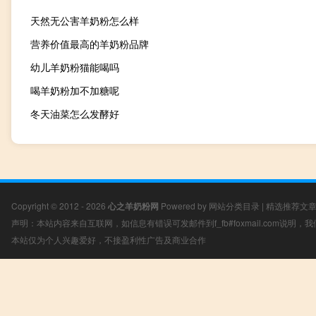
天然无公害羊奶粉怎么样
营养价值最高的羊奶粉品牌
幼儿羊奶粉猫能喝吗
喝羊奶粉加不加糖呢
冬天油菜怎么发酵好
Copyright © 2012 - 2026
心之羊奶粉网
Powered by
网站分类目录
|
精选推荐文
声明：本站内容来自互联网，如信息有错误可发邮件到f_fb#foxmail.com说明
本站仅为个人兴趣爱好，不接盈利性广告及商业合作