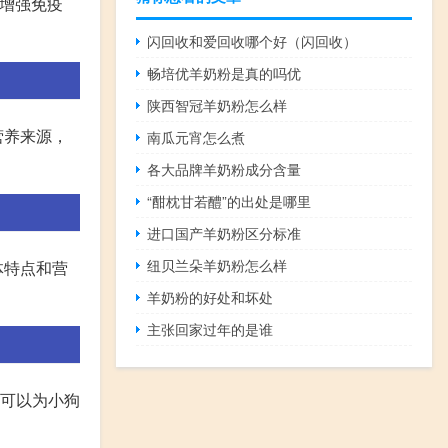
增强免疫
闪回收和爱回收哪个好（闪回收）
畅培优羊奶粉是真的吗优
陕西智冠羊奶粉怎么样
营养来源，
南瓜元宵怎么煮
各大品牌羊奶粉成分含量
“酣枕甘若醴”的出处是哪里
进口国产羊奶粉区分标准
纽贝兰朵羊奶粉怎么样
体特点和营
羊奶粉的好处和坏处
主张回家过年的是谁
食可以为小狗