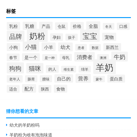
标签
全脂
乳糖
产品
乳粉
价格
仓鼠
口感
冬天
奶粉
宝宝
品牌
宠物
孕妇
孩子
小猫
小羊
幼犬
小狗
新西兰
患者
数据
牛奶
消费者
是一个
春节
母乳
是一种
澳洲
羊奶
狗狗
猫咪
的人
维生素
绵羊
营养
自己的
蛋白质
老年人
肠胃
膻味
蒙牛
配方
食物
适合
陕西
猜你想看的文章
幼犬的羊奶粉吗
羊奶粉为啥有泡泡味道