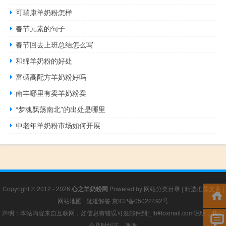
可瑞康羊奶粉怎样
春节元素的句子
春节回去上班总结怎么写
和绵羊奶粉的好处
富硒高配方羊奶粉好吗
南丰哪里有卖羊奶粉卖
“梦魂飘荡南北”的出处是哪里
中老年羊奶粉市场如何开展
Copyright © 2012 - 2026
心之羊奶粉网
Powered by
网站分类目录
|
精选推荐文章
|
网站地图
|
疑难解答
京ICP备05022492号
声明：本站内容来自互联网，如信息有错误可发邮件到f_fb#foxmail.com说明，我们
会及时纠正，谢谢