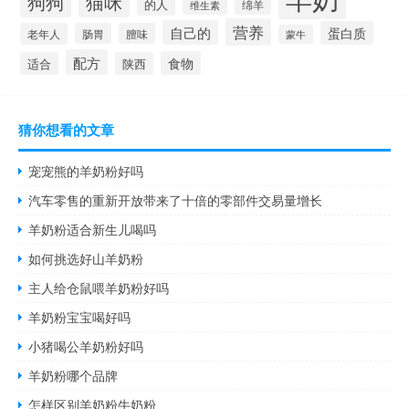
狗狗
猫咪
的人
维生素
绵羊
营养
自己的
蛋白质
老年人
肠胃
膻味
蒙牛
配方
食物
适合
陕西
猜你想看的文章
宠宠熊的羊奶粉好吗
汽车零售的重新开放带来了十倍的零部件交易量增长
羊奶粉适合新生儿喝吗
如何挑选好山羊奶粉
主人给仓鼠喂羊奶粉好吗
羊奶粉宝宝喝好吗
小猪喝公羊奶粉好吗
羊奶粉哪个品牌
怎样区别羊奶粉牛奶粉