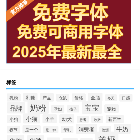
标签
全脂
乳糖
产品
乳粉
价格
仓鼠
口感
冬天
奶粉
宝宝
品牌
宠物
孕妇
孩子
小猫
小羊
幼犬
小狗
新西兰
患者
数据
牛奶
消费者
是一个
春节
母乳
是一种
澳洲
羊奶