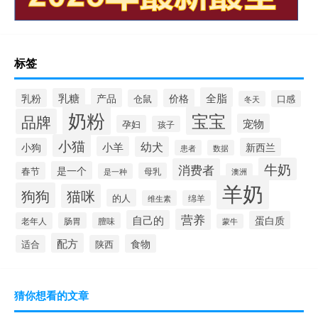
标签
全脂
乳糖
产品
乳粉
价格
仓鼠
口感
冬天
奶粉
宝宝
品牌
宠物
孕妇
孩子
小猫
小羊
幼犬
小狗
新西兰
患者
数据
牛奶
消费者
是一个
春节
母乳
是一种
澳洲
羊奶
狗狗
猫咪
的人
维生素
绵羊
营养
自己的
蛋白质
老年人
肠胃
膻味
蒙牛
配方
食物
适合
陕西
猜你想看的文章