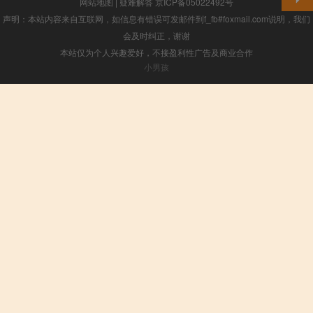
网站地图
|
疑难解答
京ICP备05022492号
声明：本站内容来自互联网，如信息有错误可发邮件到f_fb#foxmail.com说明，我们
会及时纠正，谢谢
本站仅为个人兴趣爱好，不接盈利性广告及商业合作
小男孩