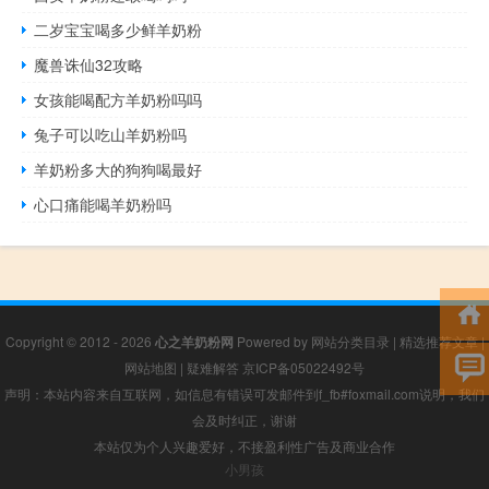
二岁宝宝喝多少鲜羊奶粉
魔兽诛仙32攻略
女孩能喝配方羊奶粉吗吗
兔子可以吃山羊奶粉吗
羊奶粉多大的狗狗喝最好
心口痛能喝羊奶粉吗
Copyright © 2012 - 2026
心之羊奶粉网
Powered by
网站分类目录
|
精选推荐文章
|
网站地图
|
疑难解答
京ICP备05022492号
声明：本站内容来自互联网，如信息有错误可发邮件到f_fb#foxmail.com说明，我们
会及时纠正，谢谢
本站仅为个人兴趣爱好，不接盈利性广告及商业合作
小男孩