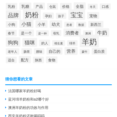
全脂
乳糖
产品
乳粉
价格
仓鼠
口感
冬天
奶粉
宝宝
品牌
宠物
孕妇
孩子
小猫
小羊
幼犬
小狗
新西兰
患者
数据
牛奶
消费者
是一个
春节
母乳
是一种
澳洲
羊奶
狗狗
猫咪
的人
维生素
绵羊
营养
自己的
蛋白质
老年人
肠胃
膻味
蒙牛
配方
食物
适合
陕西
猜你想看的文章
法国哪家羊奶粉好喝
蓝河绵羊奶粉和a2哪个好
澳洲羊奶粉的功效与作用
西安羊奶粉还敢喝吗吗