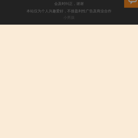
会及时纠正，谢谢
本站仅为个人兴趣爱好，不接盈利性广告及商业合作
小男孩