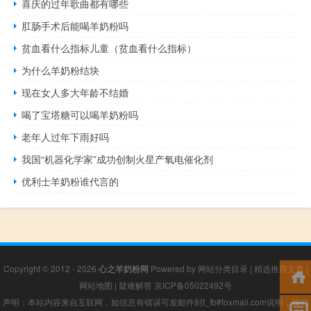
喜庆的过年歌曲都有哪些
肛肠手术后能喝羊奶粉吗
贫血看什么指标儿童（贫血看什么指标）
为什么羊奶粉结块
现在女人多大年龄不结婚
喝了宝塔糖可以喝羊奶粉吗
老年人过年下雨好吗
我国“机器化学家”成功创制火星产氧电催化剂
优利士羊奶粉谁代言的
Copyright © 2012 - 2026
心之羊奶粉网
Powered by
网站分类目录
|
精选推荐文章
|
网站地图
|
疑难解答
京ICP备05022492号
声明：本站内容来自互联网，如信息有错误可发邮件到f_fb#foxmail.com说明，我们