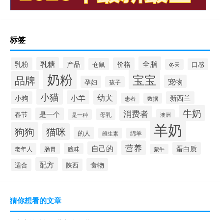
标签
全脂
乳糖
产品
乳粉
价格
仓鼠
口感
冬天
奶粉
宝宝
品牌
宠物
孕妇
孩子
小猫
小羊
幼犬
小狗
新西兰
患者
数据
牛奶
消费者
是一个
春节
母乳
是一种
澳洲
羊奶
狗狗
猫咪
的人
维生素
绵羊
营养
自己的
蛋白质
老年人
肠胃
膻味
蒙牛
配方
食物
适合
陕西
猜你想看的文章