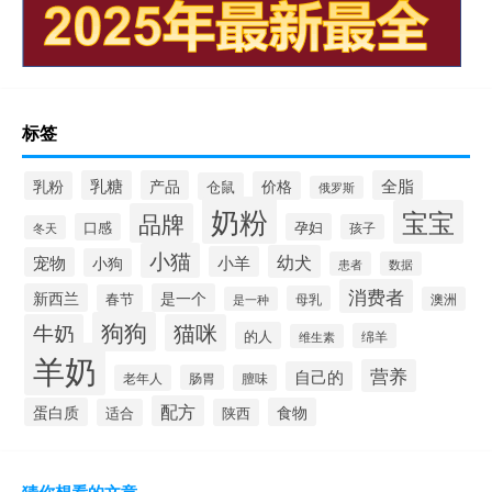
标签
乳糖
产品
全脂
乳粉
价格
仓鼠
俄罗斯
奶粉
宝宝
品牌
口感
孕妇
孩子
冬天
小猫
幼犬
小羊
宠物
小狗
患者
数据
消费者
新西兰
是一个
春节
母乳
是一种
澳洲
狗狗
牛奶
猫咪
的人
绵羊
维生素
羊奶
营养
自己的
老年人
肠胃
膻味
配方
蛋白质
食物
适合
陕西