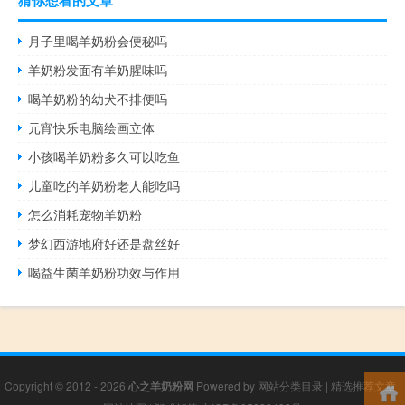
猜你想看的文章
月子里喝羊奶粉会便秘吗
羊奶粉发面有羊奶腥味吗
喝羊奶粉的幼犬不排便吗
元宵快乐电脑绘画立体
小孩喝羊奶粉多久可以吃鱼
儿童吃的羊奶粉老人能吃吗
怎么消耗宠物羊奶粉
梦幻西游地府好还是盘丝好
喝益生菌羊奶粉功效与作用
Copyright © 2012 - 2026
心之羊奶粉网
Powered by
网站分类目录
|
精选推荐文章
|