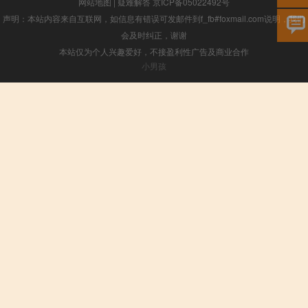
网站地图
|
疑难解答
京ICP备05022492号
声明：本站内容来自互联网，如信息有错误可发邮件到f_fb#foxmail.com说明，我们
会及时纠正，谢谢
本站仅为个人兴趣爱好，不接盈利性广告及商业合作
小男孩