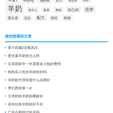
的人
绵羊
维生素
羊奶
营养
自己的
老年人
肠胃
膻味
配方
蛋白质
食物
适合
陕西
猜你想看的文章
果汁四溅2攻略风车
爱优素羊奶粉怎么样
去美国留学一年需要多少钱的费用
狗狗买人吃的羊奶粉好吗
羊奶粉代理加盟什么品牌好
梦幻西游第一st
天津奶粉羊奶粉哪家好
圣特拉慕羊奶粉好不好
广州点都德过年开吗