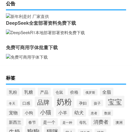
公告
DeepSeek全套部署资料免费下载
免费可商用字体批量下载
标签
乳糖
产品
全脂
乳粉
价格
仓鼠
俄罗斯
奶粉
宝宝
品牌
口感
孕妇
孩子
冬天
小猫
幼犬
小羊
宠物
小狗
患者
数据
消费者
新西兰
是一个
春节
母乳
是一种
澳洲
狗狗
牛奶
猫咪