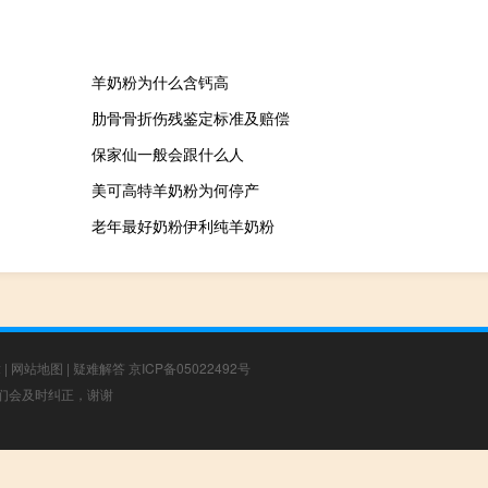
羊奶粉为什么含钙高
肋骨骨折伤残鉴定标准及赔偿
保家仙一般会跟什么人
美可高特羊奶粉为何停产
老年最好奶粉伊利纯羊奶粉
章
|
网站地图
|
疑难解答
京ICP备05022492号
，我们会及时纠正，谢谢