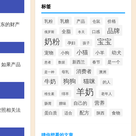
标签
乳糖
产品
乳粉
价格
仓鼠
房东的财产
品牌
全脂
口感
冬天
俄罗斯
奶粉
宝宝
孕妇
孩子
小猫
幼犬
小羊
宠物
小狗
新西兰
是一个
春节
患者
数据
，如果产品
消费者
母乳
是一种
澳洲
狗狗
牛奶
猫咪
的人
羊奶
绵羊
老年人
维生素
营养
自己的
肠胃
膻味
按照相关法
配方
蛋白质
食物
适合
陕西
猜你想看的文章