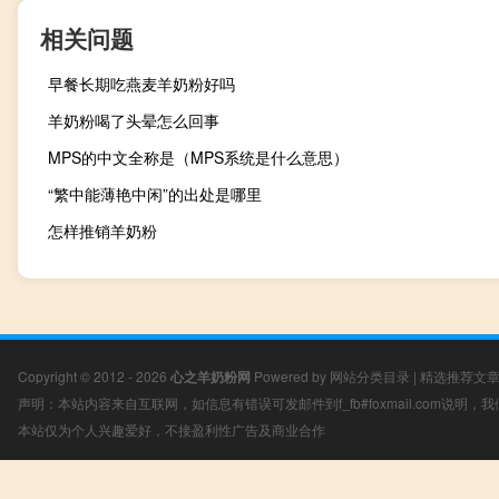
相关问题
早餐长期吃燕麦羊奶粉好吗
羊奶粉喝了头晕怎么回事
MPS的中文全称是（MPS系统是什么意思）
“繁中能薄艳中闲”的出处是哪里
怎样推销羊奶粉
Copyright © 2012 - 2026
心之羊奶粉网
Powered by
网站分类目录
|
精选推荐文
声明：本站内容来自互联网，如信息有错误可发邮件到f_fb#foxmail.com说明
本站仅为个人兴趣爱好，不接盈利性广告及商业合作