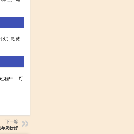
处以罚款或
过程中，可
下一篇
童羊奶粉好