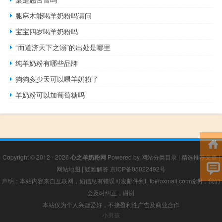
腿麻木能喝羊奶粉吗请问
宝宝四岁喝羊奶粉吗
“而道济天下之溺”的出处是哪里
纯羊奶粉有哪些品牌
狗狗多少天可以喂羊奶粉了
羊奶粉可以加葡萄糖吗
Copyright © 2012 - 2026
心之羊奶粉网
Powered by
网站分类目录
|
精选推荐文章
|
网站地图
|
疑难解答
京ICP备05022492号
声明：本站内容来自互联网，如信息有错误可发邮件到f_fb#foxmail.com说明，我们
会及时纠正，谢谢
本站仅为个人兴趣爱好，不接盈利性广告及商业合作
小男孩