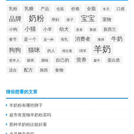
全脂
乳糖
产品
乳粉
价格
仓鼠
口感
冬天
奶粉
宝宝
品牌
宠物
孕妇
孩子
小猫
小羊
幼犬
小狗
新西兰
患者
数据
牛奶
消费者
是一个
春节
母乳
是一种
澳洲
羊奶
狗狗
猫咪
的人
维生素
绵羊
营养
自己的
蛋白质
老年人
肠胃
膻味
蒙牛
配方
食物
适合
陕西
猜你想看的文章
羊奶粉有哪些牌子
超市有宠物羊奶粉卖吗
那种羊奶粉比较好看
桌是翘舌音吗