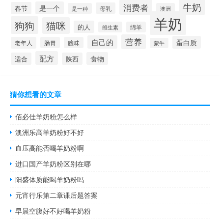
牛奶
消费者
是一个
春节
母乳
是一种
澳洲
羊奶
狗狗
猫咪
的人
维生素
绵羊
营养
自己的
蛋白质
老年人
肠胃
膻味
蒙牛
配方
食物
适合
陕西
猜你想看的文章
佰必佳羊奶粉怎么样
澳洲乐高羊奶粉好不好
血压高能否喝羊奶粉啊
进口国产羊奶粉区别在哪
阳盛体质能喝羊奶粉吗
元宵行乐第二章课后题答案
早晨空腹好不好喝羊奶粉