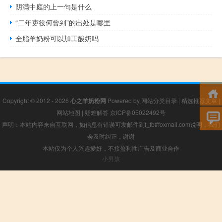
阴满中庭的上一句是什么
“二年吏役何曾到”的出处是哪里
全脂羊奶粉可以加工酸奶吗
Copyright © 2012 - 2026
心之羊奶粉网
Powered by
网站分类目录
|
精选推荐文章
|
网站地图
|
疑难解答
京ICP备05022492号
声明：本站内容来自互联网，如信息有错误可发邮件到f_fb#foxmail.com说明，我们
会及时纠正，谢谢
本站仅为个人兴趣爱好，不接盈利性广告及商业合作
小男孩